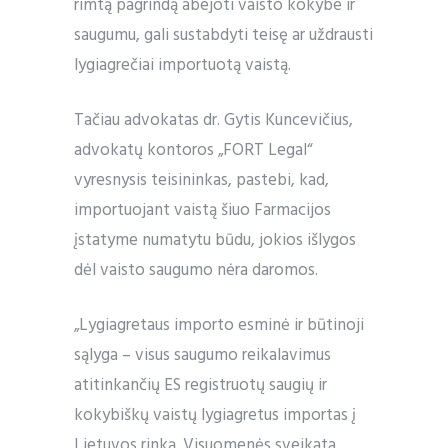
rimtą pagrindą abejoti vaisto kokybe ir
saugumu, gali sustabdyti teisę ar uždrausti
lygiagrečiai importuotą vaistą.
Tačiau advokatas dr. Gytis Kuncevičius,
advokatų kontoros „FORT Legal“
vyresnysis teisininkas, pastebi, kad,
importuojant vaistą šiuo Farmacijos
įstatyme numatytu būdu, jokios išlygos
dėl vaisto saugumo nėra daromos.
„Lygiagretaus importo esminė ir būtinoji
sąlyga – visus saugumo reikalavimus
atitinkančių ES registruotų saugių ir
kokybiškų vaistų lygiagretus importas į
Lietuvos rinką. Visuomenės sveikata,