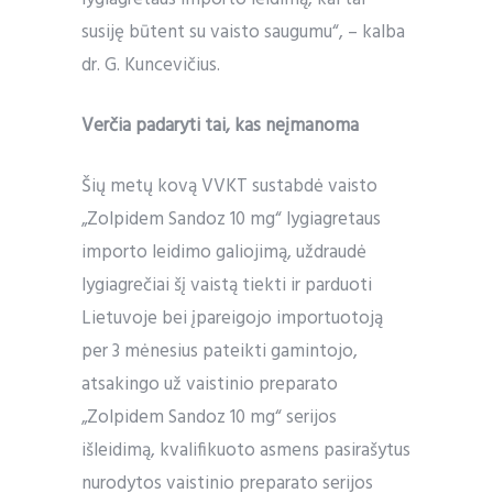
susiję būtent su vaisto saugumu“, – kalba
dr. G. Kuncevičius.
Verčia padaryti tai, kas neįmanoma
Šių metų kovą VVKT sustabdė vaisto
„Zolpidem Sandoz 10 mg“ lygiagretaus
importo leidimo galiojimą, uždraudė
lygiagrečiai šį vaistą tiekti ir parduoti
Lietuvoje bei įpareigojo importuotoją
per 3 mėnesius pateikti gamintojo,
atsakingo už vaistinio preparato
„Zolpidem Sandoz 10 mg“ serijos
išleidimą, kvalifikuoto asmens pasirašytus
nurodytos vaistinio preparato serijos