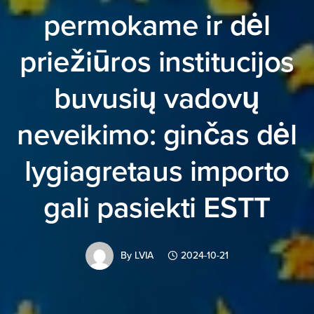
permokame ir dėl
priežiūros institucijos
buvusių vadovų
neveikimo: ginčas dėl
lygiagretaus importo
gali pasiekti ESTT
By
LVIA
2024-10-21