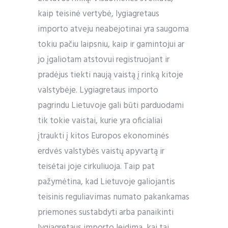
kaip teisinė vertybė, lygiagretaus
importo atveju neabejotinai yra saugoma
tokiu pačiu laipsniu, kaip ir gamintojui ar
jo įgaliotam atstovui registruojant ir
pradėjus tiekti naują vaistą į rinką kitoje
valstybėje. Lygiagretaus importo
pagrindu Lietuvoje gali būti parduodami
tik tokie vaistai, kurie yra oficialiai
įtraukti į kitos Europos ekonominės
erdvės valstybės vaistų apyvartą ir
teisėtai joje cirkuliuoja. Taip pat
pažymėtina, kad Lietuvoje galiojantis
teisinis reguliavimas numato pakankamas
priemones sustabdyti arba panaikinti
lygiagretaus importo leidimą, kai tai