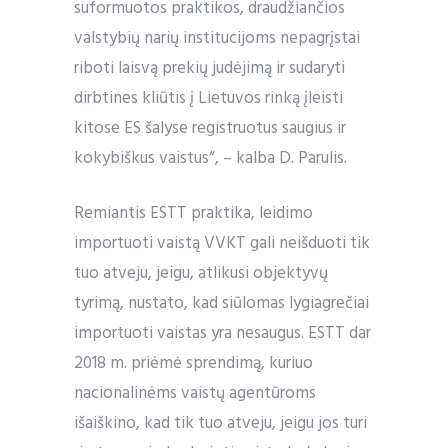
suformuotos praktikos, draudžiančios
valstybių narių institucijoms nepagrįstai
riboti laisvą prekių judėjimą ir sudaryti
dirbtines kliūtis į Lietuvos rinką įleisti
kitose ES šalyse registruotus saugius ir
kokybiškus vaistus“, ­– kalba D. Parulis.
Remiantis ESTT praktika, leidimo
importuoti vaistą VVKT gali neišduoti tik
tuo atveju, jeigu, atlikusi objektyvų
tyrimą, nustato, kad siūlomas lygiagrečiai
importuoti vaistas yra nesaugus. ESTT dar
2018 m. priėmė sprendimą, kuriuo
nacionalinėms vaistų agentūroms
išaiškino, kad tik tuo atveju, jeigu jos turi