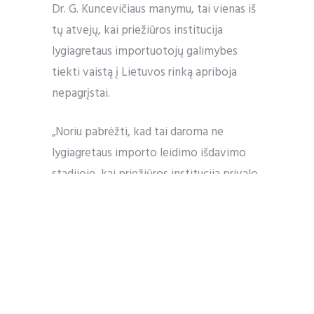
Dr. G. Kuncevičiaus manymu, tai vienas iš
tų atvejų, kai priežiūros institucija
lygiagretaus importuotojų galimybes
tiekti vaistą į Lietuvos rinką apriboja
nepagrįstai.
„Noriu pabrėžti, kad tai daroma ne
lygiagretaus importo leidimo išdavimo
stadijoje, kai priežiūros institucija privalo
įsitikinti vaisto saugumu, o tuomet, kai
lygiagretaus importo leidimas jau yra
išduotas ir vaistas yra tiekiamas į rinką.
Tokie sprendimai sumažina konkurenciją
vaistų rinkoje ir atitinkamai vaistų
prieinamumą pacientams. Tačiau